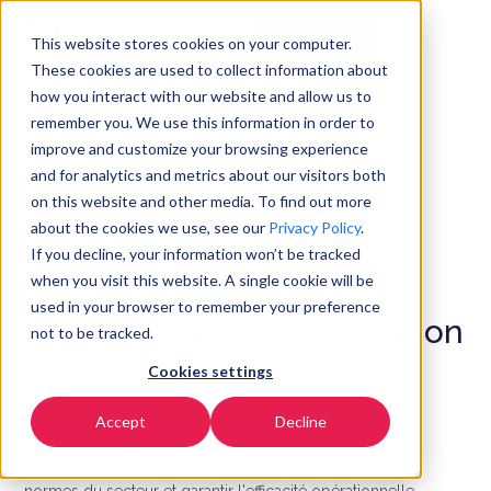
Commencer
FR
▼
This website stores cookies on your computer.
These cookies are used to collect information about
how you interact with our website and allow us to
remember you. We use this information in order to
improve and customize your browsing experience
and for analytics and metrics about our visitors both
on this website and other media. To find out more
SERVICES FINANCIERS
about the cookies we use, see our
Privacy Policy
.
If you decline, your information won’t be tracked
Protégez votre avenir
when you visit this website. A single cookie will be
financier grâce à des
used in your browser to remember your preference
solutions de communication
not to be tracked.
sécurisées
Cookies settings
Accept
Decline
RealTyme fournit des outils de communication avancés
conçus pour protéger vos données, répondre aux