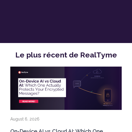
aux demandes changeantes du secteur financier.
Le plus récent de
RealTyme
August 6, 2026
On-Device AI vs Cloud AI: Which One