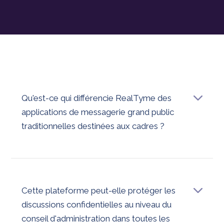
Qu'est-ce qui différencie RealTyme des
applications de messagerie grand public
traditionnelles destinées aux cadres ?
Conçu pour les décideurs, il donne la priorité à
l'identité vérifiée, aux contrôles anti-usurpation d'identité
et à l'hébergement souverain des données sans
sacrifier la facilité d'utilisation ou la rapidité.
Cette plateforme peut-elle protéger les
discussions confidentielles au niveau du
conseil d'administration dans toutes les