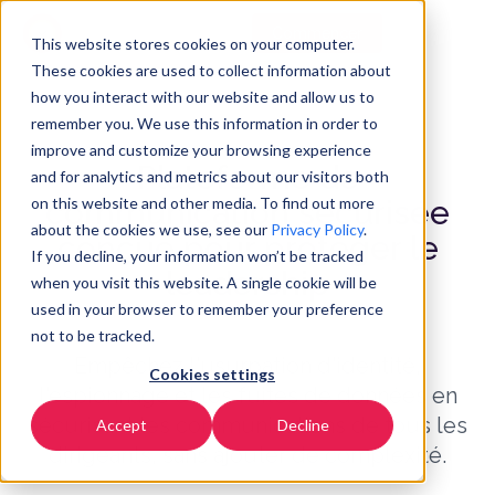
Commencer
FR
▼
This website stores cookies on your computer.
These cookies are used to collect information about
how you interact with our website and allow us to
remember you. We use this information in order to
improve and customize your browsing experience
Plateforme de
and for analytics and metrics about our visitors both
on this website and other media. To find out more
communication sécurisée
about the cookies we use, see our
Privacy Policy
.
conçue pour protéger le
If you decline, your information won’t be tracked
leadership
when you visit this website. A single cookie will be
used in your browser to remember your preference
not to be tracked.
Empêchez l'usurpation d'identité,
Cookies settings
l'espionnage et les fuites de données en
sécurisant les communications de tous les
Accept
Decline
dirigeants, sans ajouter de complexité.