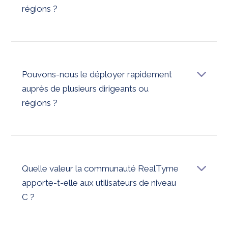
régions ?
Oui Il offre une voix, un partage de fichiers et une
messagerie cryptés qui répondent à la conformité
transfrontalière, ce qui en fait la solution idéale pour les
conseils d'administration et les transactions entre
dirigeants internationaux.
Pouvons-nous le déployer rapidement
auprès de plusieurs dirigeants ou
régions ?
Oui, RealTyme est conçu pour un déploiement rapide
et évolutif avec une implication informatique minimale.
Les leaders peuvent être intégrés en toute sécurité en
quelques heures, et non en quelques semaines.
Quelle valeur la communauté RealTyme
apporte-t-elle aux utilisateurs de niveau
C ?
Il offre un accès exclusif à des études de cas réelles, à
des informations d'experts sur les menaces et aux