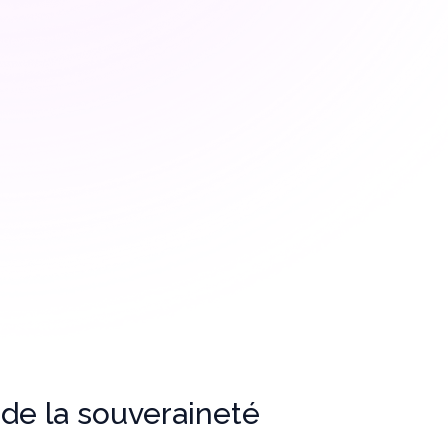
Être
Partenariat à venir - Axé sur la
réduction de la fracture numérique.
 de la souveraineté