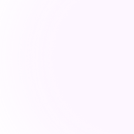
ec des organisations internationales pour promo
té des données, de confidentialité et de cyber-
Forum mondial sur la