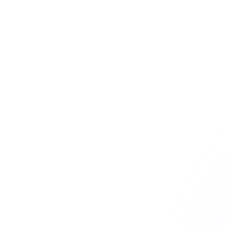
Éduquer
Partenar
Collaborer avec les le