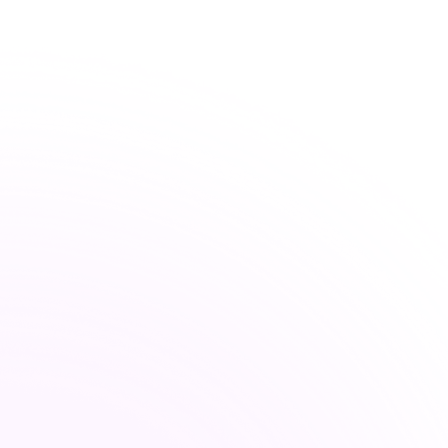
Résilience
 mondiaux
ques fiables de demain.