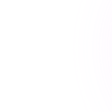
RealTyme travaille av
souveraine
Union internationale des