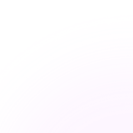
Incidence
iats pour les écosystèmes
aders qui façonnent les infrastructures numéri