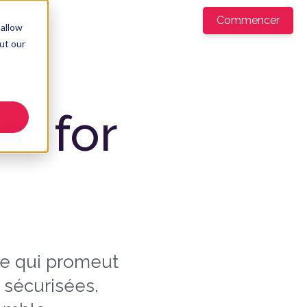
ntreprise
Commencer
FR
▼
 allow
ut our
r for
e qui promeut
sécurisées.