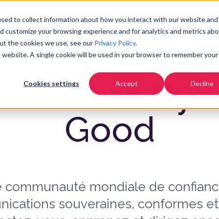
Tarifs
Communauté
Ressources
E
sed to collect information about how you interact with our website and
nd customize your browsing experience and for analytics and metrics abo
out the cookies we use, see our
Privacy Policy
.
is website. A single cookie will be used in your browser to remember your
unauté Cybe
Cookies settings
Accept
Decline
Good
e communauté mondiale de confianc
ications souveraines, conformes et 