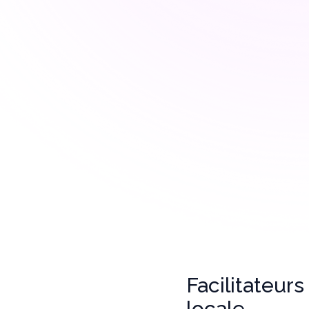
cyberexpertise
Partage des meilleures pratiques en
matière de renforcement des
capacités en matière de cybersécurité.
Facilitateurs
locale