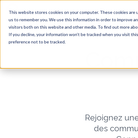
Produit
Solutions
This website stores cookies on your computer. These cookies are u
us to remember you. We use this information in order to improve a
visitors both on this website and other media. To find out more ab
If you decline, your information won’t be tracked when you visit th
preference not to be tracked.
Comm
Rejoignez un
des commun