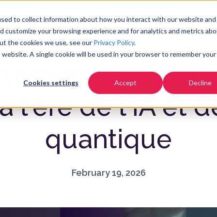
Tarifs
Communauté
Ressources
E
sed to collect information about how you interact with our website and
nd customize your browsing experience and for analytics and metrics abo
out the cookies we use, see our
Privacy Policy
.
is website. A single cookie will be used in your browser to remember your
vernementale : 
Cookies settings
Accept
Decline
 l'ère de l'IA et d
quantique
February 19, 2026