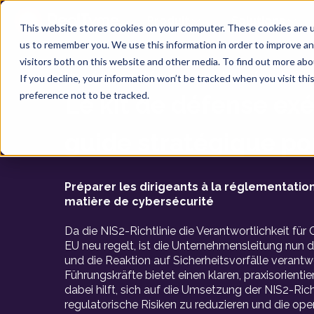
Produit
Solutions
This website stores cookies on your computer. These cookies are u
us to remember you. We use this information in order to improve a
visitors both on this website and other media. To find out more ab
Un guide exécutif complet sur la conformité à l
If you decline, your information won’t be tracked when you visit th
preference not to be tracked.
Le kit de défense exé
guide stratégique po
Préparer les dirigeants à la réglementation
matière de cybersécurité
Da die NIS2-Richtlinie die Verantwortlichkeit für
EU neu regelt, ist die Unternehmensleitung nun dir
und die Reaktion auf Sicherheitsvorfälle verantwo
Führungskräfte bietet einen klaren, praxisorienti
dabei hilft, sich auf die Umsetzung der NIS2-Rich
regulatorische Risiken zu reduzieren und die ope