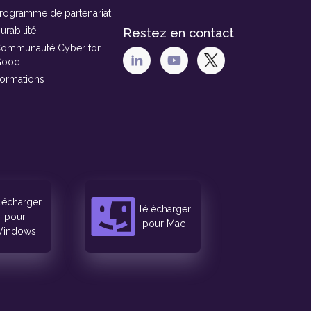
rogramme de partenariat
urabilité
Restez en contact
ommunauté Cyber for
Good
ormations
lécharger
Télécharger
pour
pour Mac
indows