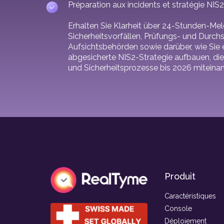
Préparation aux incidents et stratégie NIS
Erhalten Sie Klarheit über 24-Stunden-Mel
Sicherheitsvorfällen, Prüfungs- und Durc
Aufsichtsbehörden sowie darüber, wie Sie e
abgesicherte NIS2-Strategie aufbauen, d
und Sicherheitsprozesse bis 2026 miteinan
Produit
Caractéristiques
Console
Déploiement