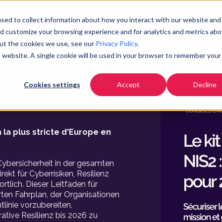
Tarifs
Communauté
Ressources
E
sed to collect information about how you interact with our website and
nd customize your browsing experience and for analytics and metrics abo
out the cookies we use, see our
Privacy Policy
.
a norme NIS2
is website. A single cookie will be used in your browser to remember your
cutif NIS2 : un
Cookies settings
Accept
Decline
ur 2026
 la plus stricte d'Europe en
 Cybersicherheit in der gesamten
ekt für Cyberrisiken, Resilienz
rtlich. Dieser Leitfaden für
erten Fahrplan, der Organisationen
tlinie vorzubereiten,
rative Resilienz bis 2026 zu