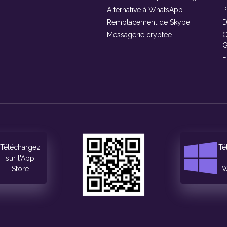
Alternative à WhatsApp
P
Remplacement de Skype
D
Messagerie cryptée
C
F
Téléchargez
Té
sur l'App
Store
W