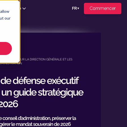
ntreprise
Commencer
FR
▼
 allow
ut our