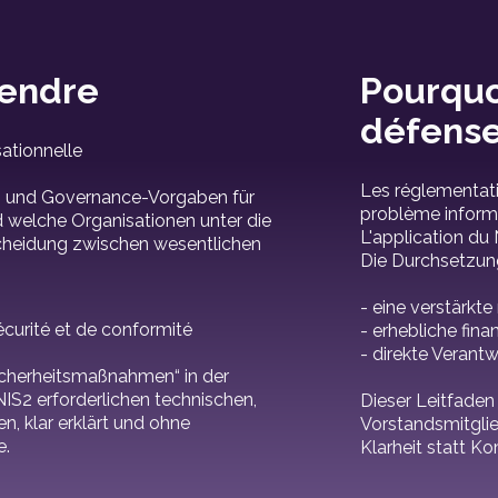
rendre
Pourquoi
défense
ationnelle
Les réglementati
ng und Governance-Vorgaben für
problème informa
d welche Organisationen unter die
L'application du 
erscheidung zwischen wesentlichen
Die Durchsetzung
- eine verstärkte
curité et de conformité
- erhebliche fina
- direkte Verant
cherheitsmaßnahmen“ in der
NIS2 erforderlichen technischen,
Dieser Leitfaden 
n, klar erklärt und ohne
Vorstandsmitglie
e.
Klarheit statt K