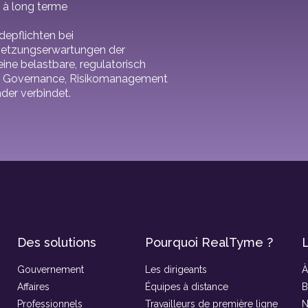
2 à long terme
depflichten bei
hsetzungserwartungen der
ine belastbare, regulatorisch
ie Governance, Risikomanagement
der verbindet.
Des solutions
Pourquoi RealTyme ?
L
Gouvernement
Les dirigeants
À
Affaires
Équipes à distance
B
Professionnels
Travailleurs de première ligne
N