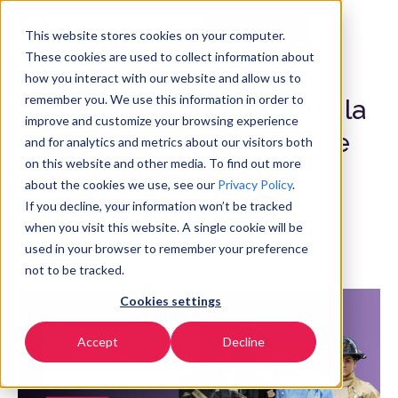
Commencer
FR
▼
This website stores cookies on your computer.
These cookies are used to collect information about
how you interact with our website and allow us to
remember you. We use this information in order to
Principaux avantages de la
improve and customize your browsing experience
communication cryptée
and for analytics and metrics about our visitors both
on this website and other media. To find out more
pour les premiers
about the cookies we use, see our
Privacy Policy
.
intervenants
If you decline, your information won’t be tracked
when you visit this website. A single cookie will be
used in your browser to remember your preference
May 5, 2025
not to be tracked.
Cookies settings
Accept
Decline