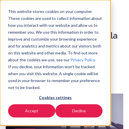
Commencer
FR
▼
This website stores cookies on your computer.
These cookies are used to collect information about
how you interact with our website and allow us to
remember you. We use this information in order to
La menace croissante à la
improve and customize your browsing experience
cybersécurité : les
and for analytics and metrics about our visitors both
on this website and other media. To find out more
communications non
about the cookies we use, see our
Privacy Policy
.
protégées
If you decline, your information won’t be tracked
when you visit this website. A single cookie will be
used in your browser to remember your preference
March 7, 2025
not to be tracked.
Cookies settings
Accept
Decline