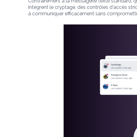
Contrairement à la messagerie texte standard, qu
intègrent le cryptage, des contrôles d'accès stri
à communiquer efficacement sans compromettre l