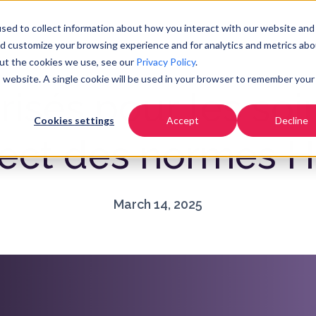
Tarifs
Communauté
Ressources
E
sed to collect information about how you interact with our website and
nd customize your browsing experience and for analytics and metrics abo
out the cookies we use, see our
Privacy Policy
.
is website. A single cookie will be used in your browser to remember your
isés pour les soi
Cookies settings
Accept
Decline
ect des normes 
March 14, 2025