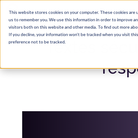
Produit
Solutions
This website stores cookies on your computer. These cookies are u
us to remember you. We use this information in order to improve a
visitors both on this website and other media. To find out more ab
If you decline, your information won’t be tracked when you visit th
Textes sécur
preference not to be tracked.
resp