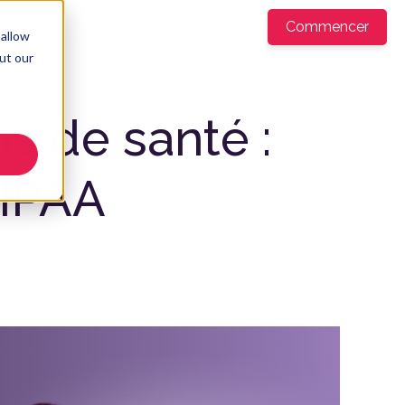
ntreprise
Commencer
FR
▼
 allow
ut our
ns de santé :
HIPAA