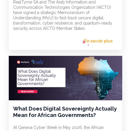
RealTyme SA and The Arab Information and
Communication Technologies Organization (AICTO)
have signed a strategic Memorandum of
Understanding (MoU) to fast-track secure digital
transformation, cyber resilience, and quantum-ready
security across AICTO Member States.
En savoir plus
flèche_vers
l'avant
What Does Digital Sovereignty Actually
Mean for African Governments?
At Geneva Cyber Week in May 2026, the African