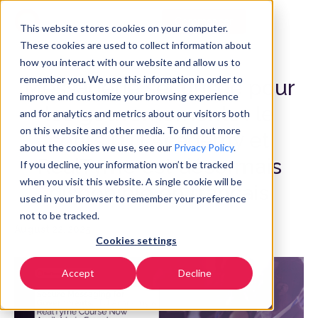
Commencer
FR
▼
This website stores cookies on your computer.
These cookies are used to collect information about
how you interact with our website and allow us to
remember you. We use this information in order to
Messagerie sécurisée pour
improve and customize your browsing experience
les gouvernements : le
and for analytics and metrics about our visitors both
on this website and other media. To find out more
cours ITU Academy et
about the cookies we use, see our
Privacy Policy
.
RealTyme est désormais
If you decline, your information won’t be tracked
when you visit this website. A single cookie will be
disponible en français
used in your browser to remember your preference
not to be tracked.
August 22, 2025
Cookies settings
Accept
Decline