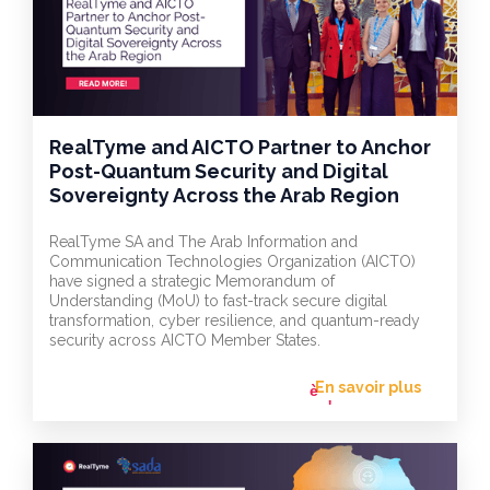
RealTyme and AICTO Partner to Anchor
Post-Quantum Security and Digital
Sovereignty Across the Arab Region
RealTyme SA and The Arab Information and
Communication Technologies Organization (AICTO)
have signed a strategic Memorandum of
Understanding (MoU) to fast-track secure digital
transformation, cyber resilience, and quantum-ready
security across AICTO Member States.
En savoir plus
flèche_vers
l'avant