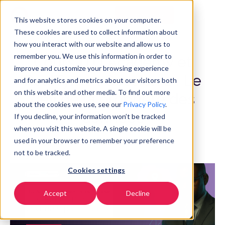
Commencer
FR
▼
This website stores cookies on your computer.
These cookies are used to collect information about
how you interact with our website and allow us to
remember you. We use this information in order to
Cours ITU Academy et
improve and customize your browsing experience
RealTyme : Session 2 : Le
and for analytics and metrics about our visitors both
on this website and other media. To find out more
défi de la propriété des
about the cookies we use, see our
Privacy Policy
.
données
If you decline, your information won’t be tracked
when you visit this website. A single cookie will be
used in your browser to remember your preference
June 23, 2025
not to be tracked.
Cookies settings
Accept
Decline