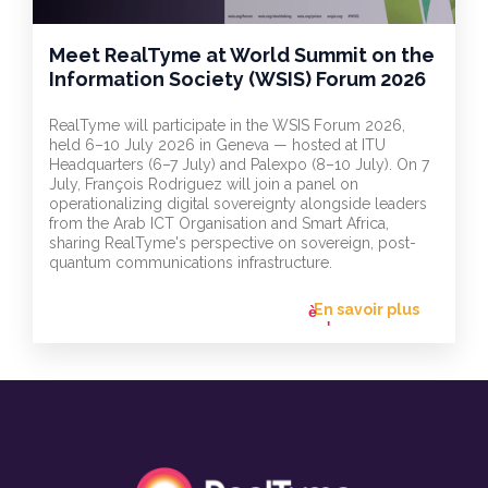
Meet RealTyme at World Summit on the
Information Society (WSIS) Forum 2026
RealTyme will participate in the WSIS Forum 2026,
held 6–10 July 2026 in Geneva — hosted at ITU
Headquarters (6–7 July) and Palexpo (8–10 July). On 7
July, François Rodriguez will join a panel on
operationalizing digital sovereignty alongside leaders
from the Arab ICT Organisation and Smart Africa,
sharing RealTyme's perspective on sovereign, post-
quantum communications infrastructure.
En savoir plus
flèche_vers
l'avant