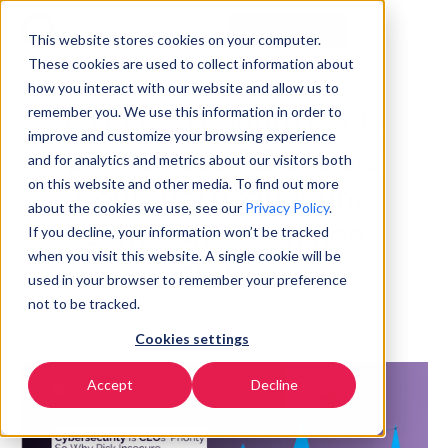
Commencer
FR
▼
This website stores cookies on your computer.
These cookies are used to collect information about
how you interact with our website and allow us to
remember you. We use this information in order to
La cybersécurité est la
improve and customize your browsing experience
priorité des PDG, alors
and for analytics and metrics about our visitors both
on this website and other media. To find out more
pourquoi risquer une
about the cookies we use, see our
Privacy Policy
.
communication non
If you decline, your information won’t be tracked
when you visit this website. A single cookie will be
sécurisée ?
used in your browser to remember your preference
not to be tracked.
October 23, 2025
Cookies settings
Accept
Decline