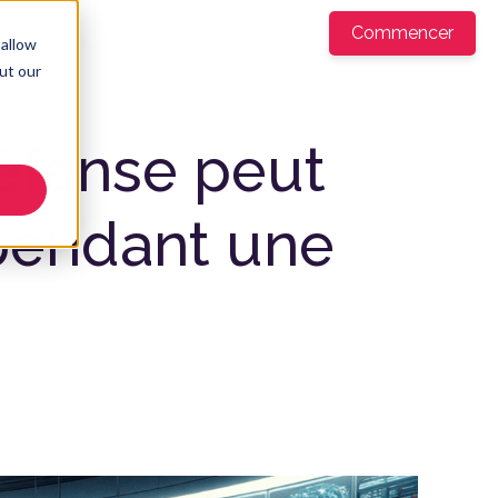
ntreprise
Commencer
FR
▼
 allow
ut our
éfense peut
 pendant une