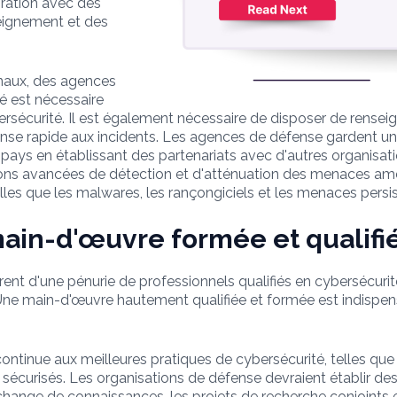
ration avec des
seignement et des
onaux, des agences
é est nécessaire
sécurité. Il est également nécessaire de disposer de rensei
nse rapide aux incidents. Les agences de défense gardent u
 pays en établissant des partenariats avec d'autres organisa
ions avancées de détection et d'atténuation des menaces amé
es que les malwares, les rançongiciels et les menaces persi
in-d'œuvre formée et qualifi
nt d'une pénurie de professionnels qualifiés en cybersécurité, 
ne main-d'œuvre hautement qualifiée et formée est indispensa
n continue aux meilleures pratiques de cybersécurité, telles que
curisés. Les organisations de défense devraient établir des a
 l'échange de connaissances, les projets de recherche conjoint